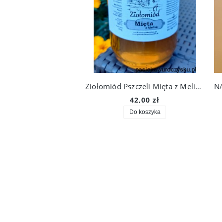
Ziołomiód Pszczeli Mięta z Melisą 1,1 kg. Prosto Z Ula Do Słoika!
42,00 zł
Do koszyka