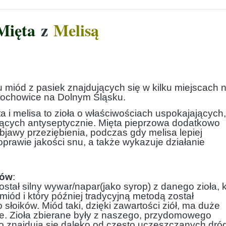
Mięta
z
Melisą
37,00 zł
Do koszyka
iód z pasiek znajdujących się w kilku miejscach 
Prochowice na Dolnym Śląsku.
ta i melisa to zioła o właściwościach uspokajających,
ających antyseptycznie. Mięta pieprzowa dodatkowo
objawy przeziębienia, podczas gdy melisa lepiej
poprawie jakości snu, a także wykazuje działanie
dów
:
stał silny wywar/napar(jako syrop) z danego zioła, k
 miód i który później tradycyjną metodą został
słoików. Miód taki, dzięki zawartości ziół, ma duże
e. Zioła zbierane były z naszego, przydomowego
 to znajdują się daleko od często uczęszczanych dró