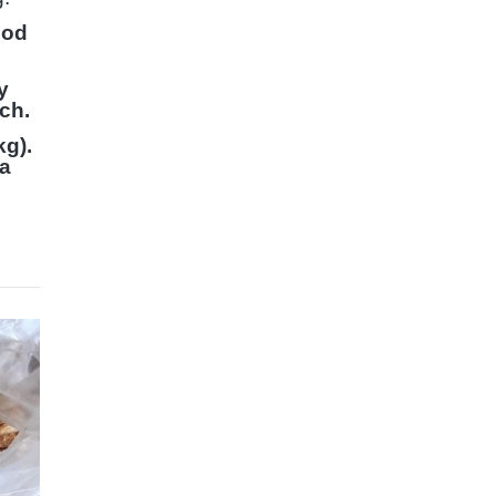
 od
y
ch.
g).
ia