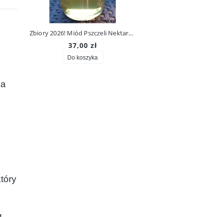
Zbiory 2026! Nektar z Lasu i Łąki, Miód Pszczeli Lipowo-Chabrowy 1,1 kg. Prosto Z Ula Do Słoika!
Zbiory 2026! Miód Pszczeli Nektarowy Faceliowy 1,1 kg. Prosto Z Ula Do Słoika!
37,00 zł
35,00 zł
Do koszyka
Do koszyka
na
tóry
g.