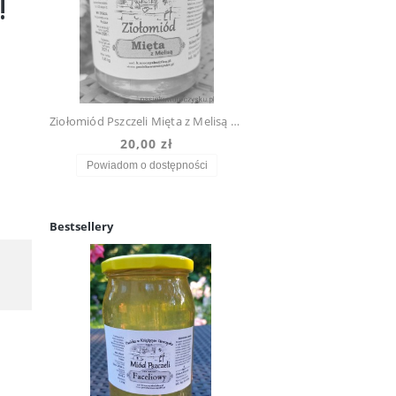
!
Ziołomiód Pszczeli Mięta z Melisą 0,45 kg. Prosto Z Ula Do Słoika!
20,00 zł
Powiadom o dostępności
Bestsellery