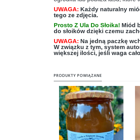
UWAGA:
Każdy naturalny miód
tego ze zdjęcia.
Prosto Z Ula Do Słoika!
Miód b
do słoików dzięki czemu zach
UWAGA:
Na jedną paczkę wcho
W związku z tym, system aut
większej ilości, jeśli waga ca
PRODUKTY POWIĄZANE