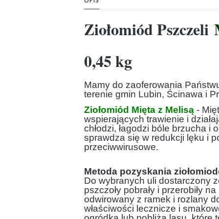
OPIS
Ziołomiód Pszczeli
0,45 kg
Mamy do zaoferowania Państwu m
terenie gmin Lubin, Ścinawa i 
Ziołomiód Mięta z Melisą
- Mię
wspierających trawienie i dział
chłodzi, łagodzi bóle brzucha i 
sprawdza się w redukcji lęku i 
przeciwwirusowe.
Metoda pozyskania ziołomio
Do wybranych uli dostarczony zo
pszczoły pobrały i przerobiły na
odwirowany z ramek i rozlany do 
właściwości lecznicze i smakow
ogródka lub pobliża lasu, które