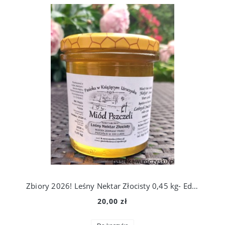
Zbiory 2026! Leśny Nektar Złocisty 0,45 kg- Edycja Limitowana! Prosto z Ula Do Słoika!
20,00 zł